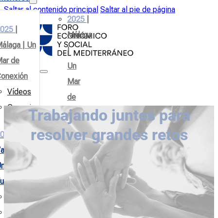
Saltar al contenido principal
Saltar al pie de página
2025
|
025
|
Málaga
álaga | Un
|
ar de
Un
onexión
Mar
Vídeos
de
Consejos
Trabajando juntos para
Conexión
Vídeos
resolver grandes retos
024
|
Consejos
aléncia |
n Mar de
2024
|
uturo
Valéncia
Vídeos
|
Consejos
Un