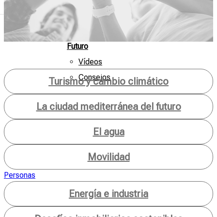
Mar
de
Futuro
Vídeos
Consejos
Turismo y cambio climático
La ciudad mediterránea del futuro
El agua
Movilidad
Personas
Energía e industria