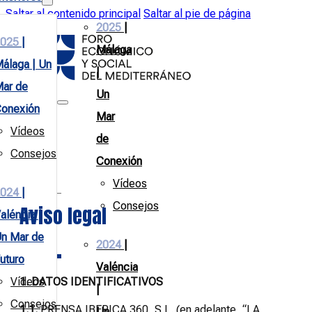
Saltar al contenido principal
Saltar al pie de página
2025
|
025
|
Málaga
álaga | Un
|
ar de
Un
onexión
Mar
Vídeos
de
Consejos
Conexión
Vídeos
024
|
Consejos
Aviso legal
aléncia |
n Mar de
2024
|
uturo
Valéncia
Vídeos
1. DATOS IDENTIFICATIVOS
|
Consejos
1.1.
PRENSA IBERICA 360, S.L. (en adelante, “LA
Un