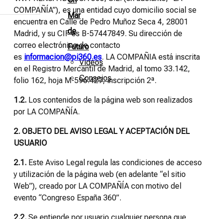
COMPAÑÍA”), es una entidad cuyo domicilio social se
Mar
encuentra en Calle de Pedro Muñoz Seca 4, 28001
de
Madrid, y su CIF es B-57447849. Su dirección de
correo electrónico de contacto
Futuro
es
informacion@pi360.es
. LA COMPAÑIA está inscrita
Vídeos
en el Registro Mercantil de Madrid, al tomo 33.142,
Consejos
folio 162, hoja M-596.427, inscripción 2ª.
1.2.
Los contenidos de la página web son realizados
por LA COMPAÑÍA.
2. OBJETO DEL AVISO LEGAL Y ACEPTACIÓN DEL
USUARIO
2.1.
Este Aviso Legal regula las condiciones de acceso
y utilización de la página web (en adelante “el sitio
Web”), creado por LA COMPAÑÍA con motivo del
evento “Congreso España 360”.
2.2.
Se entiende por usuario cualquier persona que