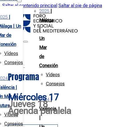
Saltar al contenido principal
Saltar al pie de página
2025
|
025
|
Málaga
álaga | Un
|
ar de
Un
onexión
Mar
Vídeos
de
Consejos
Conexión
Programa
Vídeos
024
|
Consejos
aléncia |
Miércoles 17
n Mar de
2024
|
Jueves 18
uturo
Agenda paralela
Valéncia
Vídeos
|
Consejos
Un