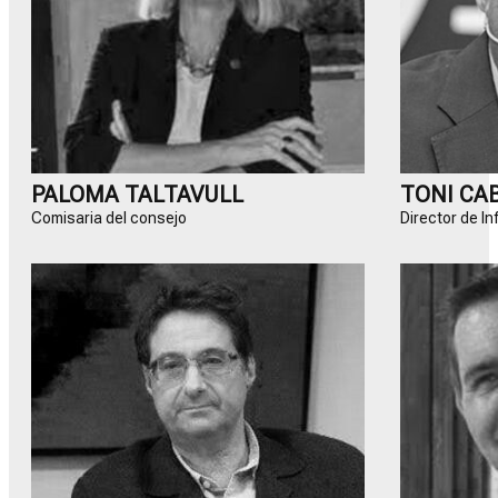
PALOMA TALTAVULL
TONI CA
Comisaria del consejo
Director de I