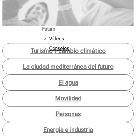
Mar
de
Futuro
Vídeos
Consejos
Turismo y cambio climático
La ciudad mediterránea del futuro
El agua
Movilidad
Personas
Energía e industria