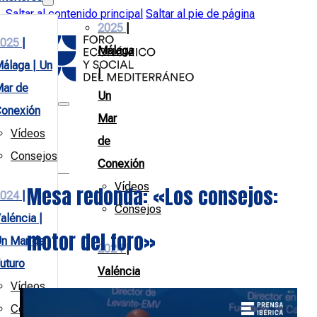
Saltar al contenido principal
Saltar al pie de página
2025
|
025
|
Málaga
álaga | Un
|
ar de
Un
onexión
Mar
Vídeos
de
Consejos
Conexión
Vídeos
Mesa redonda: «Los consejos:
024
|
Consejos
aléncia |
motor del foro»
n Mar de
2024
|
uturo
Valéncia
Vídeos
|
Consejos
Un