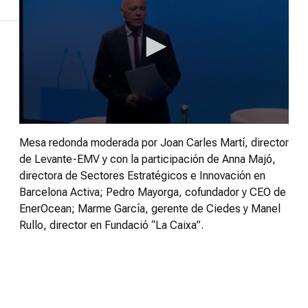
Mar
de
Futuro
Vídeos
Consejos
0
seconds
Mesa redonda moderada por Joan Carles Martí, director
of
de Levante-EMV y con la participación de Anna Majó,
24
minutes,
directora de Sectores Estratégicos e Innovación en
41
Barcelona Activa; Pedro Mayorga, cofundador y CEO de
seconds
EnerOcean; Marme García, gerente de Ciedes y Manel
Rullo, director en Fundació “La Caixa”.