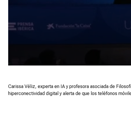
0
seconds
of
21
minutes,
Carissa Véliz, experta en IA y profesora asociada de Filosof
9
hiperconectividad digital y alerta de que los teléfonos mó
seconds
Volume
90%