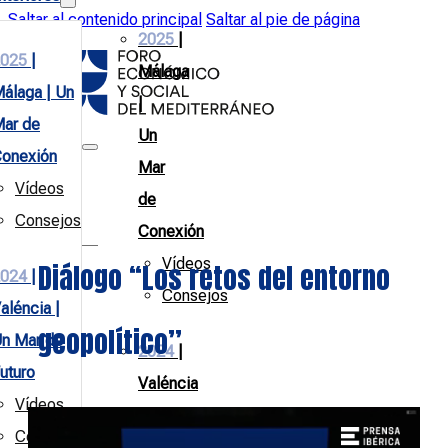
Saltar al contenido principal
Saltar al pie de página
2025
|
025
|
Málaga
álaga | Un
|
ar de
Un
onexión
Mar
Vídeos
de
Consejos
Conexión
Vídeos
Diálogo “Los retos del entorno
024
|
Consejos
aléncia |
geopolítico”
n Mar de
2024
|
uturo
Valéncia
Vídeos
|
Consejos
Un