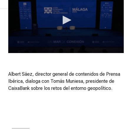
Mar
de
Futuro
Vídeos
Consejos
0
seconds
of
18
minutes,
Albert Sáez, director general de contenidos de Prensa
42
Ibérica, dialoga con Tomás Muniesa, presidente de
seconds
CaixaBank sobre los retos del entorno geopolítico.