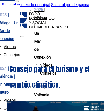
Saltar al contenido principal
Saltar al pie de página
2025
|
025
|
Málaga
álaga | Un
|
ar de
Un
onexión
Mar
Vídeos
de
Consejos
Conexión
Vídeos
Consejo para el turismo y el
024
|
Consejos
aléncia |
cambio climático.
n Mar de
2024
|
uturo
Valéncia
Vídeos
|
Consejos
Un