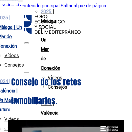
Saltar al contenido principal
Saltar al pie de página
2025
|
025
|
Málaga
álaga | Un
|
ar de
Un
onexión
Mar
Vídeos
de
Consejos
Conexión
Vídeos
Consejo de los retos
024
|
Consejos
aléncia |
inmobiliarios.
n Mar de
2024
|
uturo
Valéncia
Vídeos
|
Consejos
Un