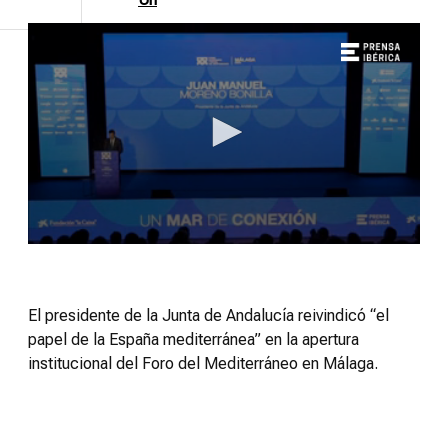
Mar
de
Futuro
Vídeos
Consejos
0
seconds
of
18
minutes,
El presidente de la Junta de Andalucía reivindicó “el
35
papel de la España mediterránea” en la apertura
seconds
institucional del Foro del Mediterráneo en Málaga.