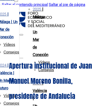
Saltar al contenido principal
Saltar al pie de página
2025
|
025
|
Málaga
álaga | Un
|
ar de
Un
onexión
Mar
Vídeos
de
Consejos
Conexión
Vídeos
Apertura institucional de Juan
024
|
Consejos
aléncia |
Manuel Moreno Bonilla,
n Mar de
2024
|
uturo
Valéncia
presidente de Andalucía
Vídeos
|
Consejos
Un