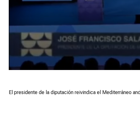
0
seconds
of
7
minutes,
El presidente de la diputación reivindica el Mediterráneo a
33
seconds
Volume
90%