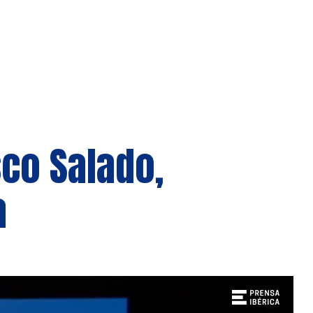
sco Salado,
a